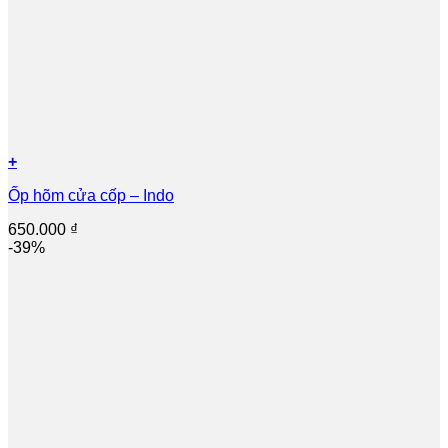
+
Ốp hõm cửa cốp – Indo
650.000
₫
-39%