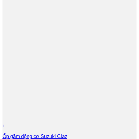
+
Ốp gầm động cơ Suzuki Ciaz