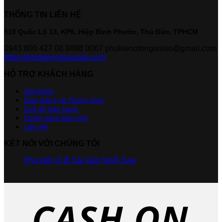
THÔNG TIN LIÊN HỆ
510 Quốc Lộ 13, KP6, Hiệp Bình Phước, Thủ Đức, TPHCM
0943 800 427
08 9898 0067
phukienotongoisao@gmail.com
https://phukienotosuzuki.com
HỖ TRỢ KHÁCH HÀNG
Giới thiệu
Giao hàng và Thanh toán
Chế độ bảo hành
Chính sách bảo mật
Liên Hệ
KẾT NỐI VỚI CHÚNG TÔI
Phụ kiện ô tô Sài Gòn Ngôi Sao