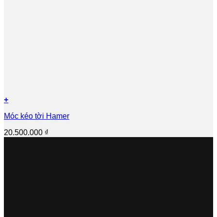
+
Móc kéo tời Hamer
20.500.000
₫