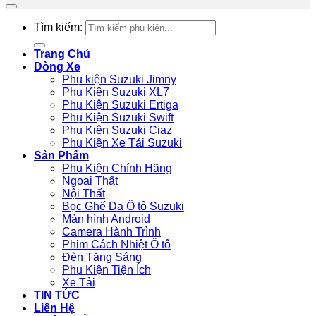
Tìm kiếm:
Trang Chủ
Dòng Xe
Phụ kiện Suzuki Jimny
Phụ Kiện Suzuki XL7
Phụ Kiện Suzuki Ertiga
Phụ Kiện Suzuki Swift
Phụ Kiện Suzuki Ciaz
Phụ Kiện Xe Tải Suzuki
Sản Phẩm
Phụ Kiện Chính Hãng
Ngoại Thất
Nội Thất
Bọc Ghế Da Ô tô Suzuki
Màn hình Android
Camera Hành Trình
Phim Cách Nhiệt Ô tô
Đèn Tăng Sáng
Phụ Kiện Tiện Ích
Xe Tải
TIN TỨC
Liên Hệ