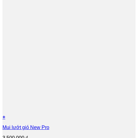
+
Mui lướt gió New Pro
3.500.000
₫