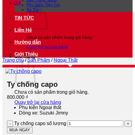
Đèn Tăng Sáng
0
₫
Phụ Kiện Tiện Ích
Xe Tải
TIN TỨC
Liên Hệ
Chưa có sản phẩm trong giỏ hàng.
Hướng dẫn
Quay trở lại cửa hàng
Giới Thiệu
Giỏ hàng
Trang chủ
/
Sản Phẩm
/
Ngoại Thất
Ty chống capo
Chưa có sản phẩm trong giỏ hàng.
800.000
₫
Quay trở lại cửa hàng
Phụ kiện Ngoại thất
Dòng xe: Suzuki Jimny
Ty chống capo số lượng
MUA NGAY