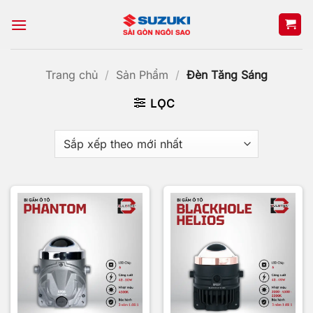
Bỏ
qua
nội
dung
Trang chủ
/
Sản Phẩm
/
Đèn Tăng Sáng
LỌC