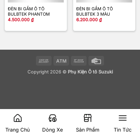
ĐÈN BI GẦM Ô TÔ
ĐÈN BI GẦM Ô TÔ
BULBTEK PHANTOM
BULBTEK 3 MÀU
4.500.000
₫
6.200.000
₫
Cash
Atm
Bank
Credit
On
Transfer
Card
Copyright 2026 ©
Phụ Kiện Ô tô Suzuki
Delivery
Trang Chủ
Dòng Xe
Sản Phẩm
Tin Tức