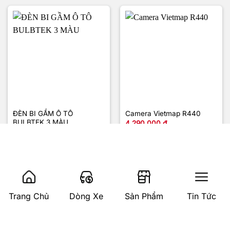
ĐÈN BI GẦM Ô TÔ
Camera Vietmap R440
BULBTEK 3 MÀU
4.290.000
₫
6.200.000
₫
1
2
3
4
…
11
12
13
Trang Chủ
Dòng Xe
Sản Phẩm
Tin Tức
Cash
Atm
Bank
Credit