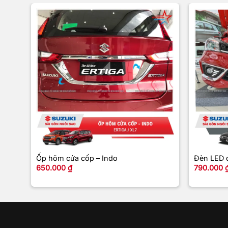
+
+
Ốp hõm cửa cốp – Indo
Đèn LED 
650.000
₫
790.000