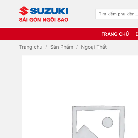
Bỏ
qua
Tìm
kiếm:
nội
dung
TRANG CHỦ
Trang chủ
/
Sản Phẩm
/
Ngoại Thất