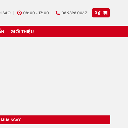
I SAO
08:00 - 17:00
08 9898 0067
0
₫
ẪN
GIỚI THIỆU
MUA NGAY