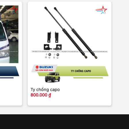
+
+
Ty chống capo
Than
800.000
₫
2.9