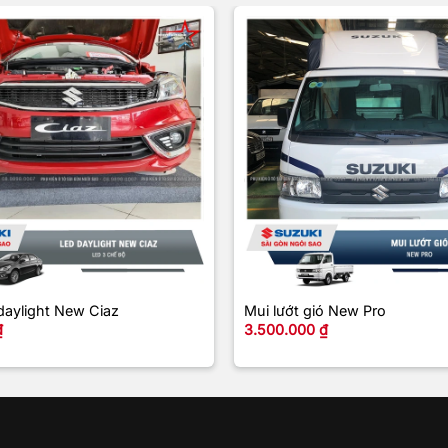
+
daylight New Ciaz
Mui lướt gió New Pro
₫
3.500.000
₫