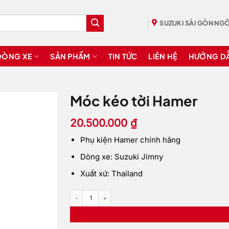
SUZUKI SÀI GÒN NGÔ
DÒNG XE
SẢN PHẨM
TIN TỨC
LIÊN HỆ
HƯỚNG D
Móc kéo tời Hamer
20.500.000
₫
Phụ kiện Hamer chính hãng
Dòng xe: Suzuki Jimny
Xuất xứ: Thailand
Móc kéo tời Hamer số lượng