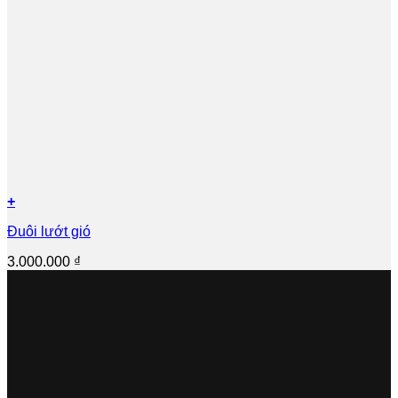
+
Đuôi lướt gió
3.000.000
₫