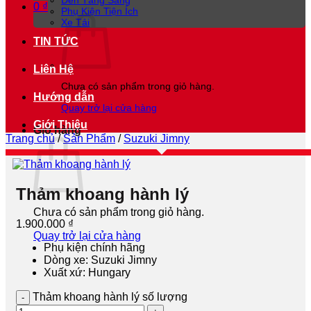
Đèn Tăng Sáng
0
₫
Phụ Kiện Tiện Ích
Xe Tải
TIN TỨC
Liên Hệ
Chưa có sản phẩm trong giỏ hàng.
Hướng dẫn
Quay trở lại cửa hàng
Giới Thiệu
Giỏ hàng
Trang chủ
/
Sản Phẩm
/
Suzuki Jimny
Thảm khoang hành lý
Chưa có sản phẩm trong giỏ hàng.
1.900.000
₫
Quay trở lại cửa hàng
Phụ kiện chính hãng
Dòng xe: Suzuki Jimny
Xuất xứ: Hungary
Thảm khoang hành lý số lượng