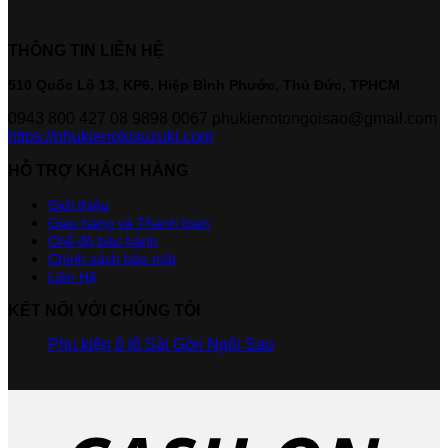
THÔNG TIN LIÊN HỆ
510 Quốc Lộ 13, KP6, Hiệp Bình Phước, Thủ Đức, TPHCM
0943 800 427
08 9898 0067
phukienotongoisao@gmail.com
https://phukienotosuzuki.com
HỖ TRỢ KHÁCH HÀNG
Giới thiệu
Giao hàng và Thanh toán
Chế độ bảo hành
Chính sách bảo mật
Liên Hệ
KẾT NỐI VỚI CHÚNG TÔI
Phụ kiện ô tô Sài Gòn Ngôi Sao