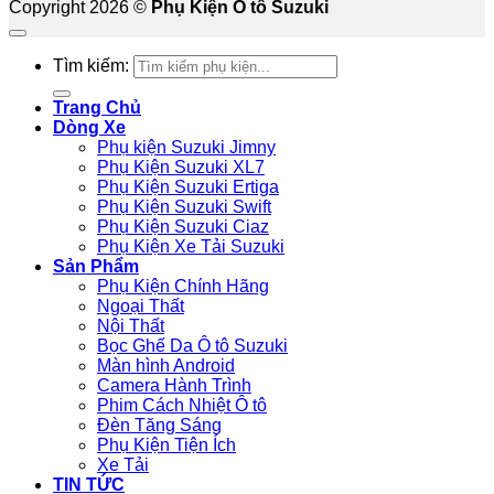
Copyright 2026 ©
Phụ Kiện Ô tô Suzuki
Tìm kiếm:
Trang Chủ
Dòng Xe
Phụ kiện Suzuki Jimny
Phụ Kiện Suzuki XL7
Phụ Kiện Suzuki Ertiga
Phụ Kiện Suzuki Swift
Phụ Kiện Suzuki Ciaz
Phụ Kiện Xe Tải Suzuki
Sản Phẩm
Phụ Kiện Chính Hãng
Ngoại Thất
Nội Thất
Bọc Ghế Da Ô tô Suzuki
Màn hình Android
Camera Hành Trình
Phim Cách Nhiệt Ô tô
Đèn Tăng Sáng
Phụ Kiện Tiện Ích
Xe Tải
TIN TỨC