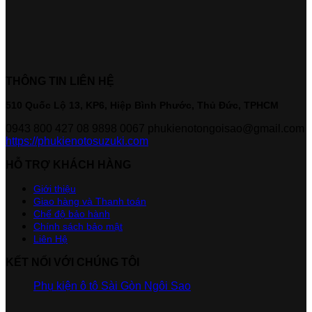
THÔNG TIN LIÊN HỆ
510 Quốc Lộ 13, KP6, Hiệp Bình Phước, Thủ Đức, TPHCM
0943 800 427
08 9898 0067
phukienotongoisao@gmail.com
https://phukienotosuzuki.com
HỖ TRỢ KHÁCH HÀNG
Giới thiệu
Giao hàng và Thanh toán
Chế độ bảo hành
Chính sách bảo mật
Liên Hệ
KẾT NỐI VỚI CHÚNG TÔI
Phụ kiện ô tô Sài Gòn Ngôi Sao