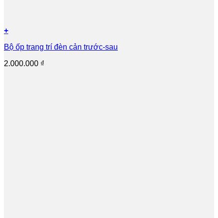
+
Bộ ốp trang trí đèn cản trước-sau
2.000.000
₫