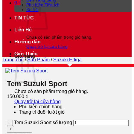
Đèn Tăng Sáng
0
₫
Phụ Kiện Tiện Ích
Xe Tải
TIN TỨC
Liên Hệ
Chưa có sản phẩm trong giỏ hàng.
Hướng dẫn
Quay trở lại cửa hàng
Giới Thiệu
Giỏ hàng
Trang chủ
/
Sản Phẩm
/
Suzuki Ertiga
Tem Suzuki Sport
Chưa có sản phẩm trong giỏ hàng.
150.000
₫
Quay trở lại cửa hàng
Phụ kiện chính hãng
Trang trí đuôi lướt gió
Tem Suzuki Sport số lượng