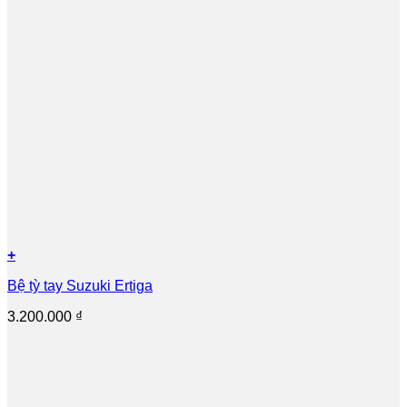
+
Bệ tỳ tay Suzuki Ertiga
3.200.000
₫