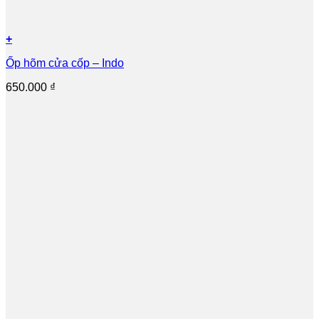
+
Ốp hõm cửa cốp – Indo
650.000
₫