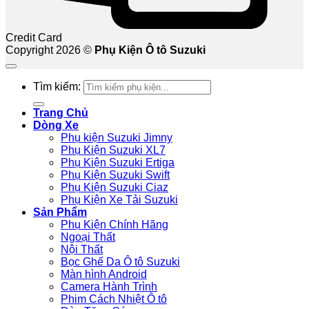
Credit Card
Copyright 2026 ©
Phụ Kiện Ô tô Suzuki
Tìm kiếm:
Trang Chủ
Dòng Xe
Phụ kiện Suzuki Jimny
Phụ Kiện Suzuki XL7
Phụ Kiện Suzuki Ertiga
Phụ Kiện Suzuki Swift
Phụ Kiện Suzuki Ciaz
Phụ Kiện Xe Tải Suzuki
Sản Phẩm
Phụ Kiện Chính Hãng
Ngoại Thất
Nội Thất
Bọc Ghế Da Ô tô Suzuki
Màn hình Android
Camera Hành Trình
Phim Cách Nhiệt Ô tô