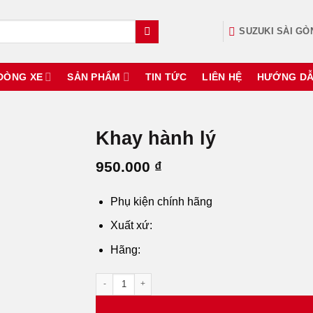
SUZUKI SÀI GÒ
DÒNG XE
SẢN PHẨM
TIN TỨC
LIÊN HỆ
HƯỚNG D
Khay hành lý
950.000
₫
Phụ kiện chính hãng
Xuất xứ:
Hãng:
Khay hành lý số lượng