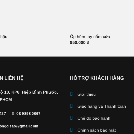
+
 hậu
Ốp hõm tay nắm cửa
950.000
₫
N LIÊN HỆ
HỖ TRỢ KHÁCH HÀNG
ộ 13, KP6, Hiệp Bình Phước,
Giới thiệu
TPHCM
Giao hàng và Thanh toán
427
08 9898 0067
Chế độ bảo hành
tongoisao@gmail.com
Chính sách bảo mật