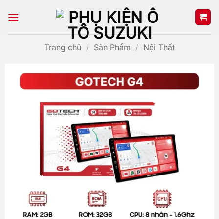
Bỏ
qua
nội
dung
Trang chủ
/
Sản Phẩm
/
Nội Thất