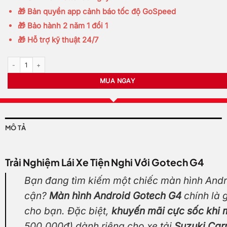
🎁 Bản quyền app cảnh báo tốc độ GoSpeed
🎁 Bảo hành 2 năm 1 đổi 1
🎁 Hỗ trợ kỹ thuật 24/7
Màn hình Android Gotech G4 | Carry Pro | Eeco Van số lượng
MUA NGAY
MÔ TẢ
Trải Nghiệm Lái Xe Tiện Nghi Với Gotech G4
Bạn đang tìm kiếm một chiếc màn hình Andro
cận?
Màn hình Android Gotech G4
chính là 
cho bạn. Đặc biệt,
khuyến mãi cực sốc khi 
500.000đ) dành riêng cho xe tải
Suzuki Car