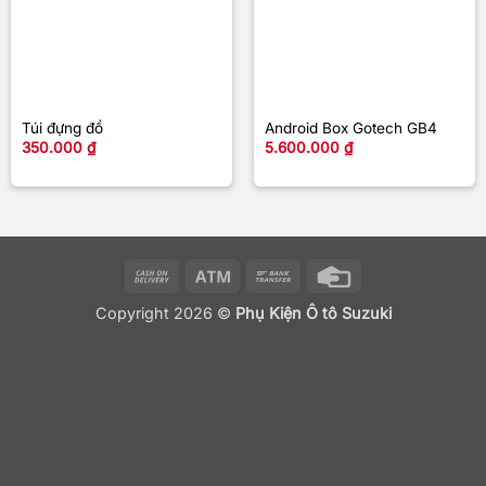
Túi đựng đồ
Android Box Gotech GB4
350.000
₫
5.600.000
₫
Cash
Atm
Bank
Credit
On
Transfer
Card
Copyright 2026 ©
Phụ Kiện Ô tô Suzuki
Delivery