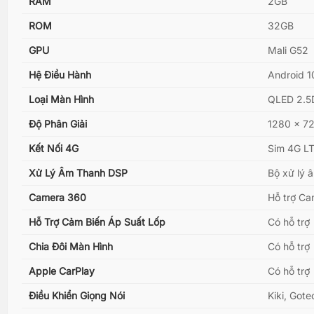
RAM
2GB
ROM
32GB
GPU
Mali G52
Hệ Điều Hành
Android 1
Loại Màn Hình
QLED 2.5D
Độ Phân Giải
1280 x 7
Kết Nối 4G
Sim 4G LT
Xử Lý Âm Thanh DSP
Bộ xử lý 
Camera 360
Hỗ trợ Ca
Hỗ Trợ Cảm Biến Áp Suất Lốp
Có hỗ trợ
Chia Đôi Màn Hình
Có hỗ trợ
Apple CarPlay
Có hỗ trợ
Điều Khiển Giọng Nói
Kiki, Got