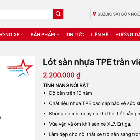
SUZUKI SÀI GÒN NGÔ
DÒNG XE
SẢN PHẨM
TIN TỨC
LIÊN HỆ
HƯỚNG D
Lót sàn nhựa TPE tràn v
2.200.000
₫
TÍNH NĂNG NỔI BẬT
Độ bền trên 10 năm
Chất liệu nhựa TPE cao cấp bảo vệ sức 
Không có mùi ngay cả khi thời tiết nắng 
Vừa vặn và ôm khít sàn xe XL7, Ertiga.
Làm đẹp cho nội thất xe trở nên sang tr