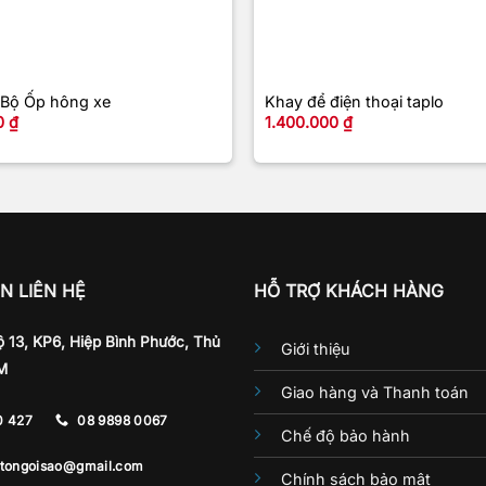
+
Bộ Ốp hông xe
Khay để điện thoại taplo
0
₫
1.400.000
₫
N LIÊN HỆ
HỖ TRỢ KHÁCH HÀNG
 13, KP6, Hiệp Bình Phước, Thủ
Giới thiệu
M
Giao hàng và Thanh toán
0 427
08 9898 0067
Chế độ bảo hành
otongoisao@gmail.com
Chính sách bảo mật