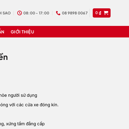
I SAO
08:00 - 17:00
08 9898 0067
0
₫
ẪN
GIỚI THIỆU
iền
khỏe người sử dụng
nóng với các cửa xe đóng kín.
ọng, xứng tầm đẳng cấp