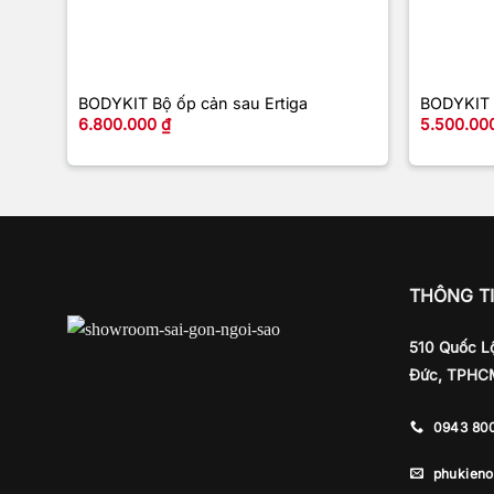
+
+
BODYKIT Bộ ốp cản sau Ertiga
BODYKIT 
6.800.000
₫
5.500.00
THÔNG TI
510 Quốc Lộ
Đức, TPHC
0943 80
phukien