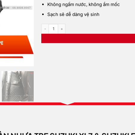
Không ngấm nước, không ẩm mốc
Sạch sẽ dễ dàng vệ sinh
Lót sàn nhựa TPE tràn viền số lượng