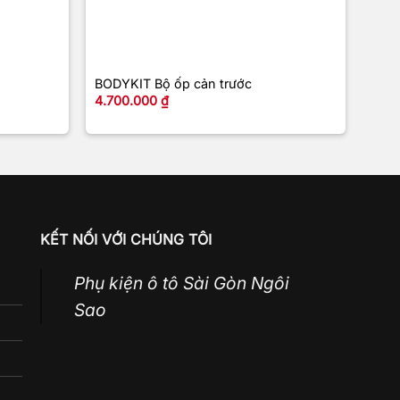
+
+
BODYKIT Bộ ốp cản trước
Đuôi
4.700.000
₫
3.0
KẾT NỐI VỚI CHÚNG TÔI
Phụ kiện ô tô Sài Gòn Ngôi
Sao