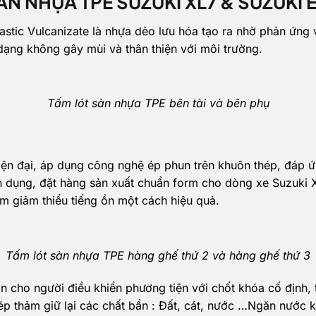
ÀN NHỰA TPE SUZUKI XL7 & SUZUKI 
lastic Vulcanizate là nhựa dẻo lưu hóa tạo ra nhờ phản ứng v
n dạng không gây mùi và thân thiện với môi trường.
Tấm lót sàn nhựa TPE bên tài và bên phụ
ện đại, áp dụng công nghệ ép phun trên khuôn thép, đáp ứn
 dụng, đặt hàng sản xuất chuẩn form cho dòng xe Suzuki 
âm giảm thiểu tiếng ồn một cách hiệu quả.
Tấm lót sàn nhựa TPE hàng ghế thứ 2 và hàng ghế thứ 3
n cho người điều khiển phương tiện với chốt khóa cố định,
mép thảm giữ lại các chất bẩn : Đất, cát, nước …Ngăn nước