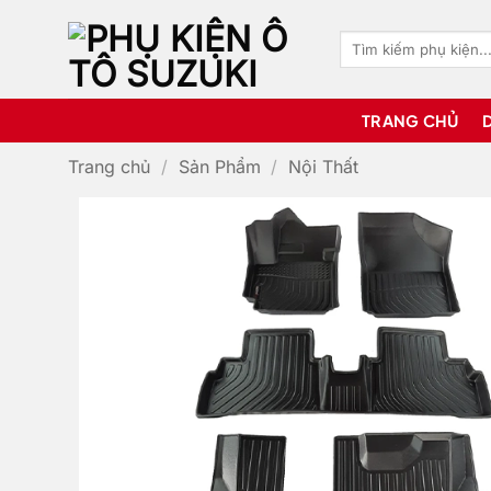
Bỏ
qua
Tìm
kiếm:
nội
dung
TRANG CHỦ
Trang chủ
/
Sản Phẩm
/
Nội Thất