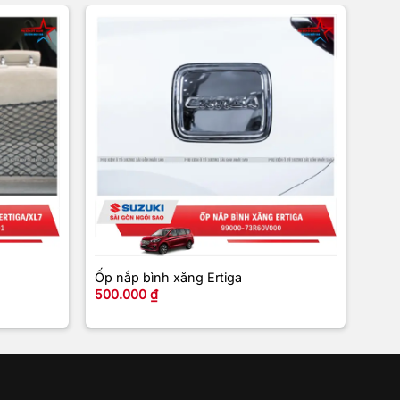
+
+
Ốp nắp bình xăng Ertiga
BOD
500.000
₫
5.5