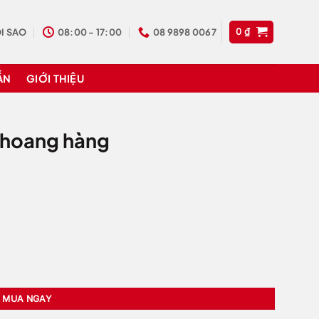
I SAO
08:00 - 17:00
08 9898 0067
0
₫
ẪN
GIỚI THIỆU
khoang hàng
MUA NGAY