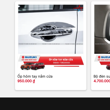
+
+
Ốp hõm tay nắm cửa
Bộ đèn sư
950.000
₫
4.700.00