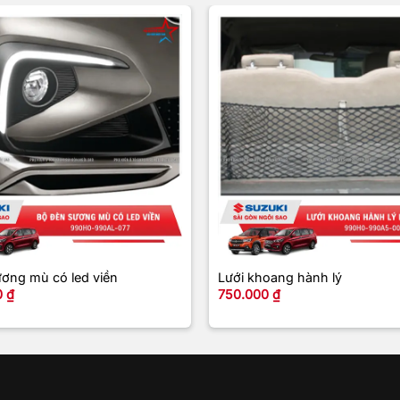
+
ơng mù có led viền
Lưới khoang hành lý
0
₫
750.000
₫