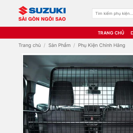
Bỏ
qua
Tìm
kiếm:
nội
dung
TRANG CHỦ
Trang chủ
/
Sản Phẩm
/
Phụ Kiện Chính Hãng