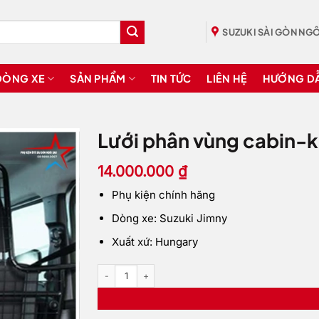
SUZUKI SÀI GÒN NGÔ
DÒNG XE
SẢN PHẨM
TIN TỨC
LIÊN HỆ
HƯỚNG D
Lưới phân vùng cabin-
14.000.000
₫
Phụ kiện chính hãng
Dòng xe: Suzuki Jimny
Xuất xứ: Hungary
Lưới phân vùng cabin-khoang hàng số lượng