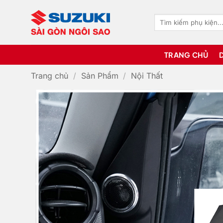
Bỏ
qua
Tìm
kiếm:
nội
dung
TRANG CHỦ
Trang chủ
/
Sản Phẩm
/
Nội Thất