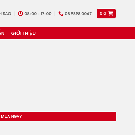
I SAO
08:00 - 17:00
08 9898 0067
0
₫
ẪN
GIỚI THIỆU
MUA NGAY