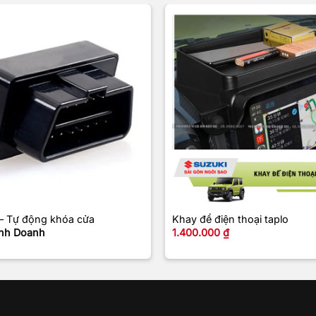
+
 – Tự động khóa cửa
Khay để điện thoại taplo
nh Doanh
1.400.000
₫