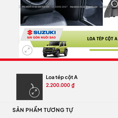
Loa tép cột A
2.200.000
₫
SẢN PHẨM TƯƠNG TỰ