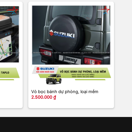
+
+
Vỏ bọc bánh dự phòng, loại mềm
Khay
2.500.000
₫
290