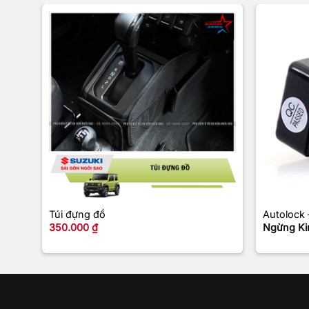
+
+
Túi đựng đồ
Autolock
350.000
₫
Ngừng Ki