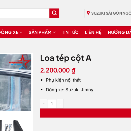
SUZUKI SÀI GÒN NGÔ
DÒNG XE
SẢN PHẨM
TIN TỨC
LIÊN HỆ
HƯỚNG D
Loa tép cột A
2.200.000
₫
Phụ kiện nội thất
Dòng xe: Suzuki Jimny
Loa tép cột A số lượng