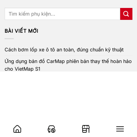
BÀI VIẾT MỚI
Cách bơm lốp xe ô tô an toàn, đúng chuẩn kỹ thuật
Ứng dụng bản đồ CarMap phiên bản thay thế hoàn hảo
cho VietMap S1
Có nên trang bị Android Box cho ô tô Suzuki không?
Kinh nghiệm chăm sóc ô tô mùa hè và cách “hạ nhiệt”
cho xe hơi nhanh nhất
Những phụ kiện cần thiết cho xe hơi càng trang bị sớm
càng tốt
BÌNH LUẬN GẦN ĐÂY